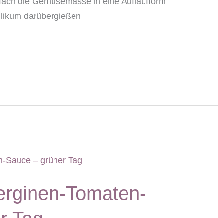
fach die Gemüsemasse in eine Auflaufform
silikum darübergießen
erginen-Tomaten-