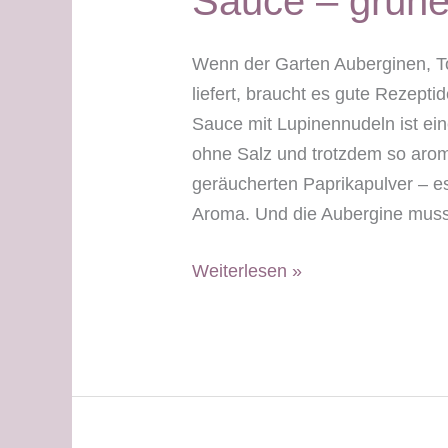
Sauce – grüne
Wenn der Garten Auberginen, T
liefert, braucht es gute Rezept
Sauce mit Lupinennudeln ist ei
ohne Salz und trotzdem so arom
geräucherten Paprikapulver – es
Aroma. Und die Aubergine muss
Pasta
Weiterlesen »
mit
Auberginen-
Tomaten-
Sauce
–