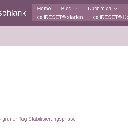
Home
Blog
Über mich
schlank
cellRESET® starten
cellRESET® K