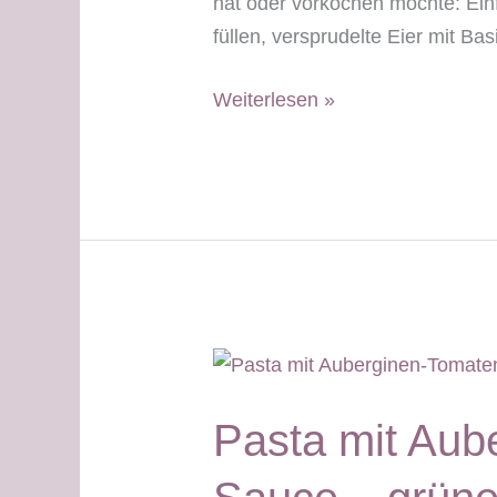
hat oder vorkochen möchte: Ein
füllen, versprudelte Eier mit Ba
Lupinen-
Weiterlesen »
Sellerie-
Gemüse
–
pur
oder
als
Auflauf
–
grüner
Pasta mit Aub
Tag