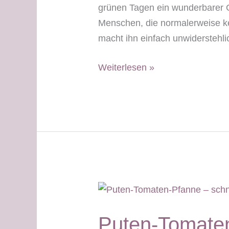
grünen Tagen ein wunderbarer 
Menschen, die normalerweise 
macht ihn einfach unwiderstehli
Schoko-
Weiterlesen »
Rhabarber-
Kuchen
–
grüner
Tag
Stabilisierungsphase
Puten-Tomaten