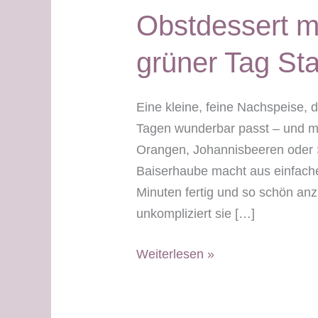
Obstdessert m
grüner Tag Sta
Eine kleine, feine Nachspeise, 
Tagen wunderbar passt – und mit
Orangen, Johannisbeeren oder S
Baiserhaube macht aus einfach
Minuten fertig und so schön a
unkompliziert sie […]
Obstdessert
Weiterlesen »
mit
Baiserhaube
–