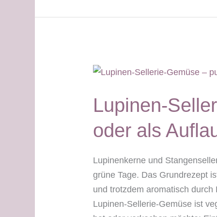
grüner
Tag
Stabilisierungsphase
Lupinen-Selle
oder als Aufla
Lupinenkerne und Stangenseller
grüne Tage. Das Grundrezept ist
und trotzdem aromatisch durch 
Lupinen-Sellerie-Gemüse ist veg