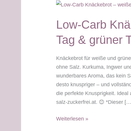
Low-Carb Knäc
Tag & grüner 
Knäckebrot für weiße und grüne
ohne Salz. Kurkuma, Ingwer un
wunderbares Aroma, das kein Sa
desto knuspriger – und vollstän
die perfekte Knusprigkeit. Ideal a
salz-zuckerfrei.at. 😊 *Dieser […
Low-
Weiterlesen »
Carb