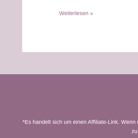
Flohweckerl
Weiterlesen »
–
Low-
Carb-
Eiweißbrötchen
für
weiße
und
grüne
Tage
*Es handelt sich um einen Affiliate-Link. Wenn 
zu