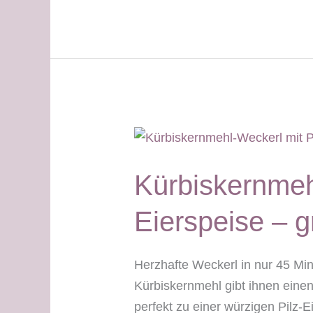
Knäckebrot
–
weißer
Tag
&
grüner
Tag
Kürbiskernmehl
Eierspeise – g
Herzhafte Weckerl in nur 45 Mi
Kürbiskernmehl gibt ihnen ein
perfekt zu einer würzigen Pilz-