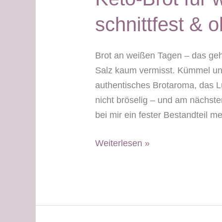
schnittfest & 
Brot an weißen Tagen – das geh
Salz kaum vermisst. Kümmel un
authentisches Brotaroma, das Lu
nicht bröselig – und am nächste
bei mir ein fester Bestandteil m
Keto-
Weiterlesen »
Brot
für
weiße
Tage
–