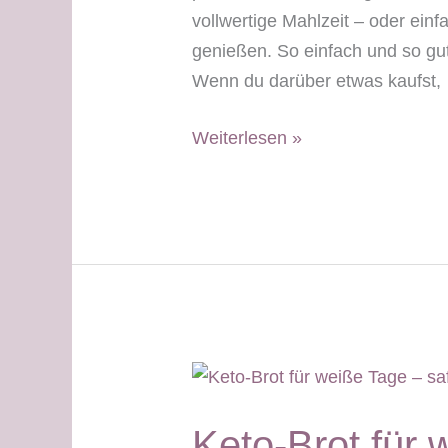
vollwertige Mahlzeit – oder einf
genießen. So einfach und so gut! 
Wenn du darüber etwas kaufst,
Kürbiskernmehl-
Weiterlesen »
Weckerl
mit
Pilz-
Eierspeise
–
grüner
Tag
Keto-Brot für 