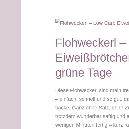
saftig,
schnittfest
&
ohne
Flohweckerl –
Salz
Eiweißbrötche
grüne Tage
Diese Flohweckerl sind mein tr
– einfach, schnell und so gut, d
backe. Ganz ohne Salz, ohne Z
trotzdem wunderbar saftig und a
wenigen Minuten fertig – kurz r