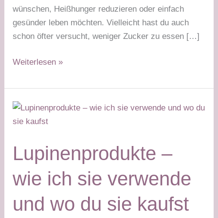
wünschen, Heißhunger reduzieren oder einfach
gesünder leben möchten. Vielleicht hast du auch
schon öfter versucht, weniger Zucker zu essen […]
Weniger
Weiterlesen »
Zucker
konsumieren
–
warum
es
wichtig
Lupinenprodukte –
ist
und
wie ich sie verwende
wie
es
und wo du sie kaufst
gelingt