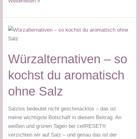
Lupinen
Weiterlesen »
–
die
unterschätzte
Powerquelle
für
pflanzliches
Würzalternativen – so
Eiweiß
kochst du aromatisch
ohne Salz
Salzlos bedeutet nicht geschmacklos – das ist
meine wichtigste Botschaft in diesem Beitrag. An
weißen und grünen Tagen bei cellRESET®
verzichten wir auf Salz – und genau das ist der