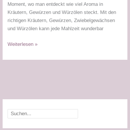
Moment, wo man entdeckt wie viel Aroma in
Kräutern, Gewürzen und Würzölen steckt. Mit den
richtigen Kräutern, Gewürzen, Zwiebelgewächsen
und Würzölen kann jede Mahlzeit wunderbar
Würzalternativen
Weiterlesen »
–
so
kochst
du
aromatisch
ohne
Salz
Suchen