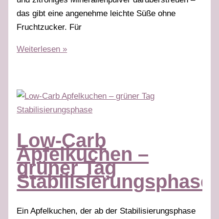
das gibt eine angenehme leichte Süße ohne
Fruchtzucker. Für
Low
Weiterlesen »
Carb
Kaiserschmarren
–
glutenfrei,
weißer
Tag
Low-Carb
&
Apfelkuchen –
grüner
grüner Tag
Tag
Stabilisierungsphase
Ein Apfelkuchen, der ab der Stabilisierungsphase