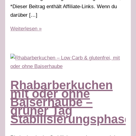
*Dieser Beitrag enthält Affiliate-Links. Wenn du
darüber […]
Kokoskuchen
Weiterlesen »
mit
Schokodrops
–
grüner
Tag
Stabilisierungsphase
Rhabarberkuchen
mit oder ohne
Baiserhaube –
grüner Tag
Stabilisierungsphase