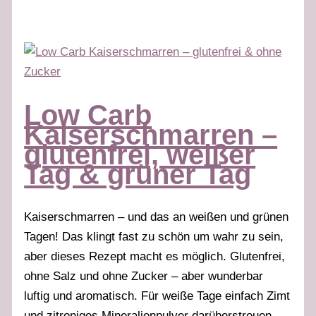
Carb
Schokokuchen
–
grüner
Tag
Stabilisierungsphase
Low Carb
Kaiserschmarren –
glutenfrei, weißer
Tag & grüner Tag
Kaiserschmarren – und das an weißen und grünen
Tagen! Das klingt fast zu schön um wahr zu sein,
aber dieses Rezept macht es möglich. Glutenfrei,
ohne Salz und ohne Zucker – aber wunderbar
luftig und aromatisch. Für weiße Tage einfach Zimt
und zitroniges Mineralienpulver darüberstreuen –