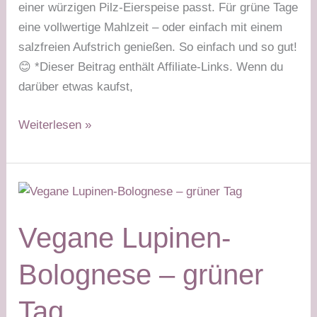
einer würzigen Pilz-Eierspeise passt. Für grüne Tage
eine vollwertige Mahlzeit – oder einfach mit einem
salzfreien Aufstrich genießen. So einfach und so gut!
😊 *Dieser Beitrag enthält Affiliate-Links. Wenn du
darüber etwas kaufst,
Kürbiskernmehl-
Weiterlesen »
Weckerl
mit
Pilz-
Eierspeise
–
Vegane Lupinen-
grüner
Tag
Bolognese – grüner
Tag