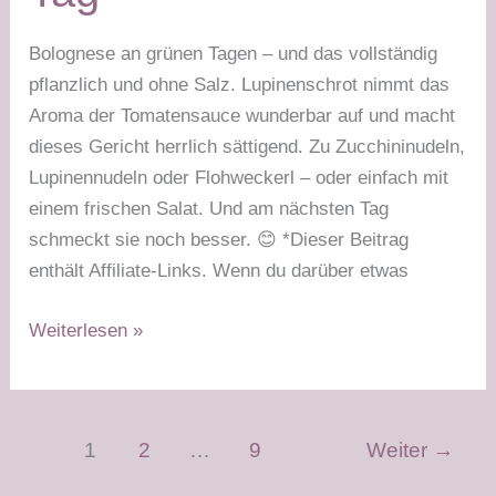
Bolognese an grünen Tagen – und das vollständig
pflanzlich und ohne Salz. Lupinenschrot nimmt das
Aroma der Tomatensauce wunderbar auf und macht
dieses Gericht herrlich sättigend. Zu Zucchininudeln,
Lupinennudeln oder Flohweckerl – oder einfach mit
einem frischen Salat. Und am nächsten Tag
schmeckt sie noch besser. 😊 *Dieser Beitrag
enthält Affiliate-Links. Wenn du darüber etwas
Vegane
Weiterlesen »
Lupinen-
Bolognese
–
1
2
…
9
Weiter
→
grüner
Tag