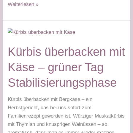
Paprika-
Weiterlesen »
Mandel-
Aufstrich
–
grüner
Tag
Kürbis überbacken mit
Käse – grüner Tag
Stabilisierungsphase
Kürbis überbacken mit Bergkäse – ein
Herbstgericht, das bei uns sofort zum
Familienrezept geworden ist. Würziger Muskatkürbis
mit Thymian und knusprigen Walnüssen – so
aromatisch, dass man es immer wieder machen