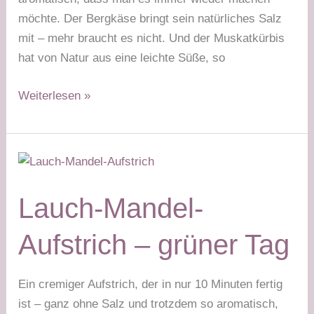
möchte. Der Bergkäse bringt sein natürliches Salz
mit – mehr braucht es nicht. Und der Muskatkürbis
hat von Natur aus eine leichte Süße, so
Kürbis
Weiterlesen »
überbacken
mit
Käse
–
grüner
Lauch-Mandel-
Tag
Stabilisierungsphase
Aufstrich – grüner Tag
Ein cremiger Aufstrich, der in nur 10 Minuten fertig
ist – ganz ohne Salz und trotzdem so aromatisch,