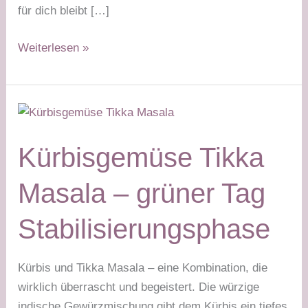
für dich bleibt […]
Lupinenspaghetti
Weiterlesen »
mit
Brokkolipesto
–
grüner
Tag
Kürbisgemüse Tikka
Masala – grüner Tag
Stabilisierungsphase
Kürbis und Tikka Masala – eine Kombination, die
wirklich überrascht und begeistert. Die würzige
indische Gewürzmischung gibt dem Kürbis ein tiefes