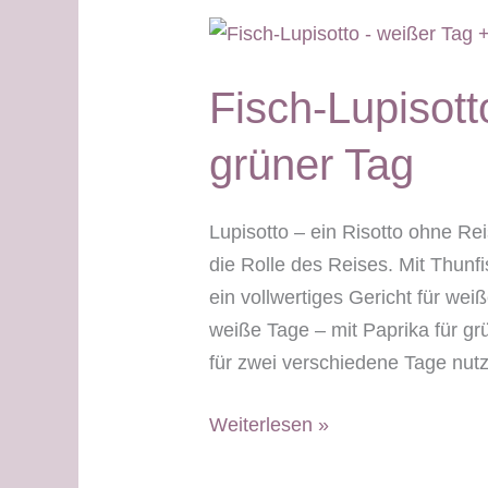
grüner
Tag
Fisch-Lupisott
grüner Tag
Lupisotto – ein Risotto ohne R
die Rolle des Reises. Mit Thu
ein vollwertiges Gericht für we
weiße Tage – mit Paprika für g
für zwei verschiedene Tage nutz
Fisch-
Weiterlesen »
Lupisotto