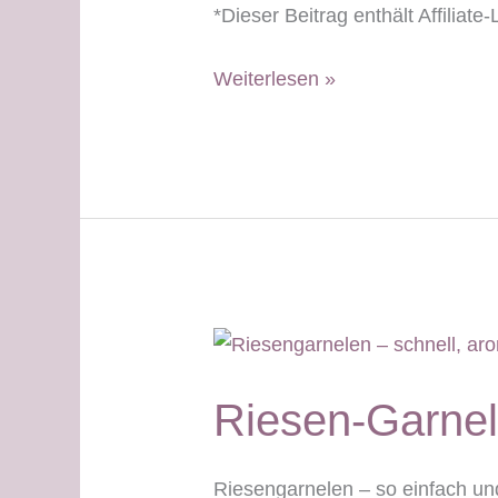
*Dieser Beitrag enthält Affiliat
Mandelmakronen
Weiterlesen »
–
weißer
Tag
Riesen-Garnel
Riesengarnelen – so einfach un