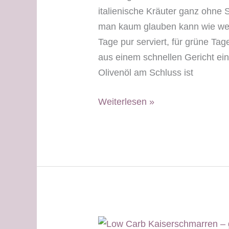
italienische Kräuter ganz ohne 
man kaum glauben kann wie wen
Tage pur serviert, für grüne Ta
aus einem schnellen Gericht ein
Olivenöl am Schluss ist
Riesen-
Weiterlesen »
Garnelen
–
weißer
Tag