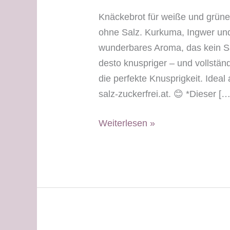
Knäckebrot für weiße und grüne
ohne Salz. Kurkuma, Ingwer un
wunderbares Aroma, das kein Sa
desto knuspriger – und vollstän
die perfekte Knusprigkeit. Ideal a
salz-zuckerfrei.at. 😊 *Dieser […
Low-
Weiterlesen »
Carb
Knäckebrot
–
weißer
Tag
&