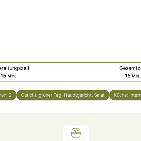
reitungszeit
Gesamtze
Minuten
Min
15
15
Min.
Min.
nen:
2
Gericht:
grüner Tag, Hauptgericht, Salat
Küche:
Inter