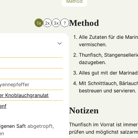
Method
Method
1x
2x
3x
?
Alle Zutaten für die Mari
vermischen.
Thunfisch, Stangenselleri
dazugeben.
Alles gut mit der Marina
Mit Schnittlauch, Bärlau
yennepfeffer
bestreuen und servieren.
r Knoblauchgranulat
enf
Notizen
Thunfisch im Vorrat ist imme
igenen Saft
abgetropft,
prüfen und möglichst salzarm
en