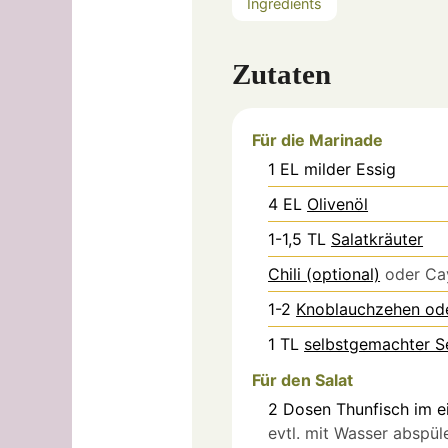
Ingredients
Zutaten
Für die Marinade
1
EL
milder Essig
4
EL
Olivenöl
1-1,5
TL
Salatkräuter
Chili (optional)
oder Ca
1-2
Knoblauchzehen ode
1
TL
selbstgemachter S
Für den Salat
2
Dosen
Thunfisch im e
evtl. mit Wasser abspül