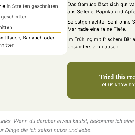
Das Gemüse lässt sich gut va
rie
in Streifen geschnitten
aus Sellerie, Paprika und Apf
 geschnitten
Selbstgemachter Senf ohne S
nitten
Marinade eine feine Tiefe.
hnittlauch, Bärlauch oder
Im Frühling mit frischem Bär
hnitten
besonders aromatisch.
Tried this re
Let us know
how
e-Links. Wenn du darüber etwas kaufst, bekomme ich eine k
ur Dinge die ich selbst nutze und liebe.