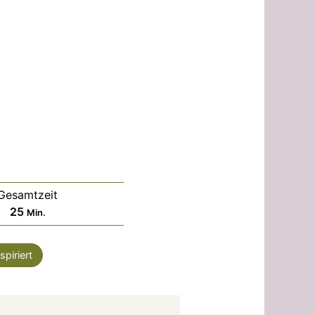
Gesamtzeit
Minuten
25
Min.
spiriert