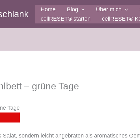
Home
Blog
Über mich
schlank
cellRESET® starten
cellRESET® K
lbett – grüne Tage
ls Salat, sondern leicht angebraten als aromatisches G