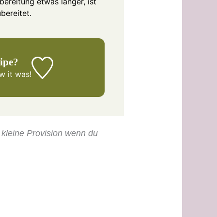
ereitung etwas länger, ist
bereitet.
cipe?
 it was!
e kleine Provision wenn du