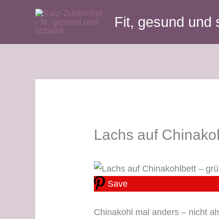
Zum
Fit, gesund und 
Inhalt
springen
Lachs auf Chinakoh
Save
Chinakohl mal anders – nicht a