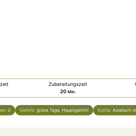
zeit
Zubereitungszeit
en
Minuten
20
Min.
nen:
2
Gericht:
grüne Tage, Hauptgericht
Küche:
Asiatisch in