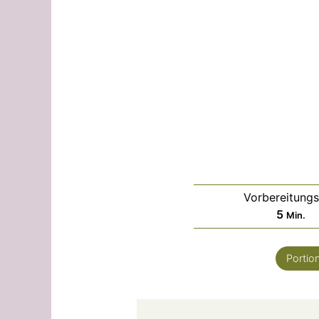
Vorbereitungs
Minut
5
Min.
Portio