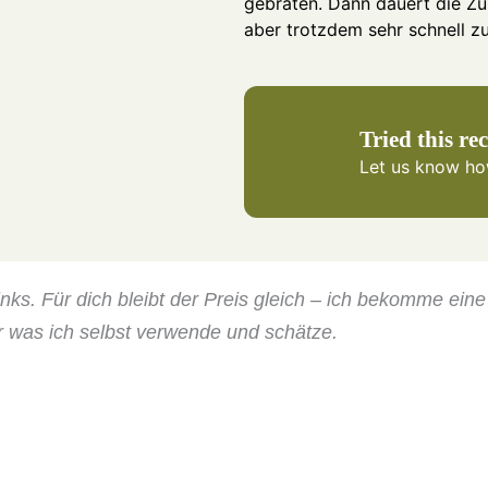
gebraten. Dann dauert die Zub
aber trotzdem sehr schnell zu
Tried this re
Let us know
how
-Links. Für dich bleibt der Preis gleich – ich bekomme ein
r was ich selbst verwende und schätze.