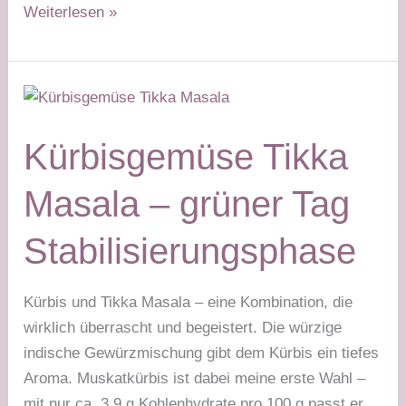
Lupinenspaghetti
Weiterlesen »
mit
Brokkolipesto
–
grüner
Tag
Kürbisgemüse Tikka
Masala – grüner Tag
Stabilisierungsphase
Kürbis und Tikka Masala – eine Kombination, die
wirklich überrascht und begeistert. Die würzige
indische Gewürzmischung gibt dem Kürbis ein tiefes
Aroma. Muskatkürbis ist dabei meine erste Wahl –
mit nur ca. 3,9 g Kohlenhydrate pro 100 g passt er