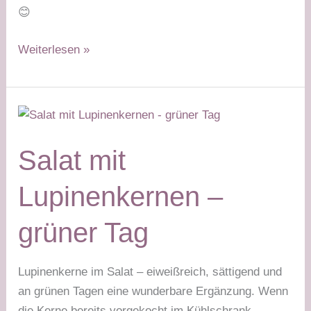
😊
Rucolasalat
Weiterlesen »
mit
Lupinenkernen
–
grüner
Tag
Salat mit
Lupinenkernen –
grüner Tag
Lupinenkerne im Salat – eiweißreich, sättigend und
an grünen Tagen eine wunderbare Ergänzung. Wenn
die Kerne bereits vorgekocht im Kühlschrank