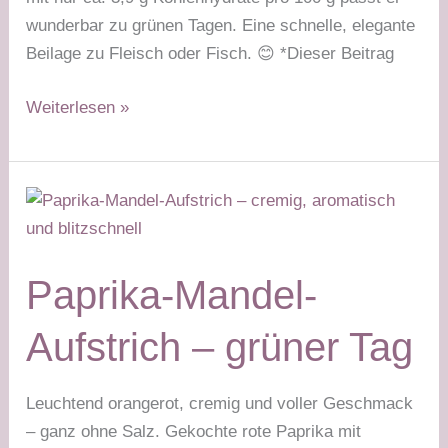
wunderbar zu grünen Tagen. Eine schnelle, elegante
Beilage zu Fleisch oder Fisch. 😊 *Dieser Beitrag
Kürbisgemüse
Weiterlesen »
Tikka
Masala
–
grüner
Tag
Stabilisierungsphase
Paprika-Mandel-
Aufstrich – grüner Tag
Leuchtend orangerot, cremig und voller Geschmack
– ganz ohne Salz. Gekochte rote Paprika mit