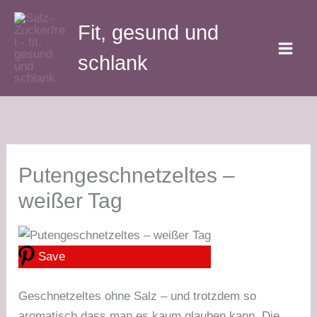
Zum
Fit, gesund und
Inhalt
springen
schlank
Putengeschnetzeltes –
weißer Tag
Save
Geschnetzeltes ohne Salz – und trotzdem so
aromatisch,dass man es kaum glauben kann. Die