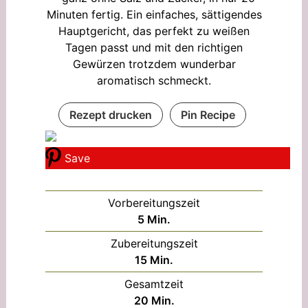
Minuten fertig. Ein einfaches, sättigendes
Hauptgericht, das perfekt zu weißen
Tagen passt und mit den richtigen
Gewürzen trotzdem wunderbar
aromatisch schmeckt.
Rezept drucken
Pin Recipe
Save
Vorbereitungszeit
Minuten
5
Min.
Zubereitungszeit
Minuten
15
Min.
Gesamtzeit
Minuten
20
Min.