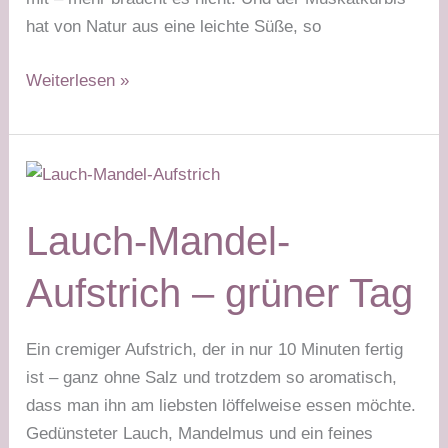
hat von Natur aus eine leichte Süße, so
Kürbis
Weiterlesen »
überbacken
mit
Käse
–
grüner
Lauch-Mandel-
Tag
Stabilisierungsphase
Aufstrich – grüner Tag
Ein cremiger Aufstrich, der in nur 10 Minuten fertig
ist – ganz ohne Salz und trotzdem so aromatisch,
dass man ihn am liebsten löffelweise essen möchte.
Gedünsteter Lauch, Mandelmus und ein feines