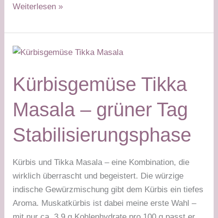
Lupinenspaghetti
Weiterlesen »
mit
Brokkolipesto
–
grüner
Tag
Kürbisgemüse Tikka
Masala – grüner Tag
Stabilisierungsphase
Kürbis und Tikka Masala – eine Kombination, die
wirklich überrascht und begeistert. Die würzige
indische Gewürzmischung gibt dem Kürbis ein tiefes
Aroma. Muskatkürbis ist dabei meine erste Wahl –
mit nur ca. 3,9 g Kohlenhydrate pro 100 g passt er