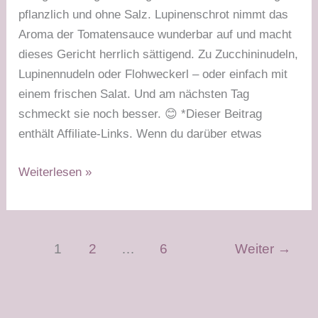
pflanzlich und ohne Salz. Lupinenschrot nimmt das
Aroma der Tomatensauce wunderbar auf und macht
dieses Gericht herrlich sättigend. Zu Zucchininudeln,
Lupinennudeln oder Flohweckerl – oder einfach mit
einem frischen Salat. Und am nächsten Tag
schmeckt sie noch besser. 😊 *Dieser Beitrag
enthält Affiliate-Links. Wenn du darüber etwas
Vegane
Weiterlesen »
Lupinen-
Bolognese
–
1
2
…
6
Weiter
→
grüner
Tag