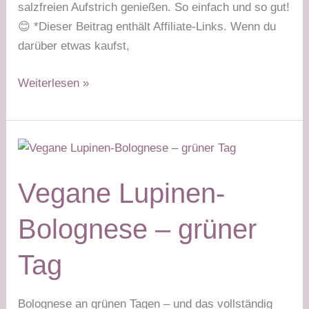
salzfreien Aufstrich genießen. So einfach und so gut!
😊 *Dieser Beitrag enthält Affiliate-Links. Wenn du
darüber etwas kaufst,
Kürbiskernmehl-
Weiterlesen »
Weckerl
mit
Pilz-
Eierspeise
–
Vegane Lupinen-
grüner
Tag
Bolognese – grüner
Tag
Bolognese an grünen Tagen – und das vollständig