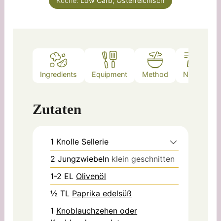
Küche:
Low Carb, Österreichisch
Ingredients
Equipment
Method
Notes
Zutaten
1
Knolle
Sellerie
2
Jungzwiebeln
klein geschnitten
1-2
EL
Olivenöl
½
TL
Paprika edelsüß
1
Knoblauchzehen oder