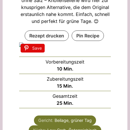
ohne Salz – Knollensellerie wird hier zur
knusprigen Alternative, die dem Original
erstaunlich nahe kommt. Einfach, schnell
und perfekt für grüne Tage. 😊
Rezept drucken
Pin Recipe
Save
Vorbereitungszeit
Minuten
10
Min.
Zubereitungszeit
Minuten
15
Min.
Gesamtzeit
Minuten
25
Min.
Gericht:
Beilage, grüner Tag