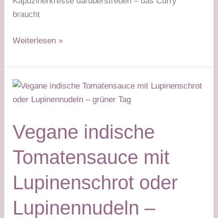
Kapuzinerkresse darüberstreuen – das Curry
braucht
Sonnenblumenhack-
Weiterlesen »
Curry
–
grüner
Tag
Vegane indische
Tomatensauce mit
Lupinenschrot oder
Lupinennudeln –