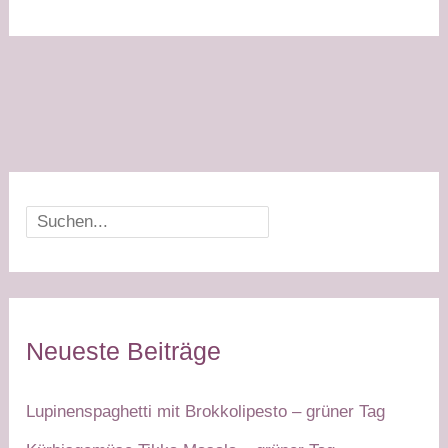
mit
Konjakreis
–
weißer
Tag
Suchen
Neueste Beiträge
Lupinenspaghetti mit Brokkolipesto – grüner Tag