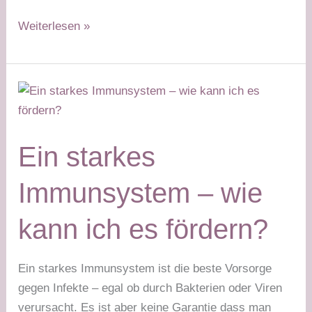
Karotten-
Weiterlesen »
Apfel-
Sauerkraut-
Rohkost
–
grüner
Tag
Ein starkes
Stabilisierungsphase
Immunsystem – wie
kann ich es fördern?
Ein starkes Immunsystem ist die beste Vorsorge
gegen Infekte – egal ob durch Bakterien oder Viren
verursacht. Es ist aber keine Garantie dass man