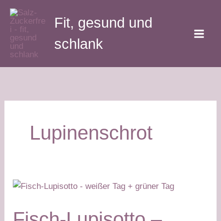
Zum
Fit, gesund und
Inhalt
springen
schlank
Lupinenschrot
Fisch-Lupisotto –