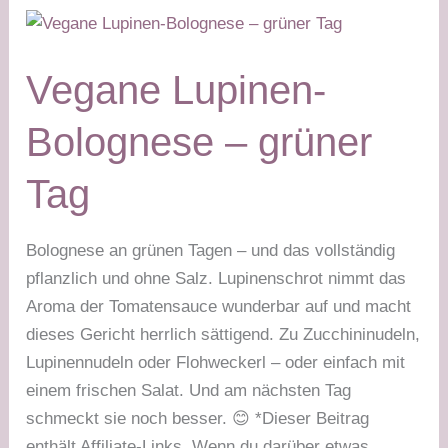
weißer
Tag
+
Vegane Lupinen-
grüner
Tag
Bolognese – grüner
Tag
Bolognese an grünen Tagen – und das vollständig
pflanzlich und ohne Salz. Lupinenschrot nimmt das
Aroma der Tomatensauce wunderbar auf und macht
dieses Gericht herrlich sättigend. Zu Zucchininudeln,
Lupinennudeln oder Flohweckerl – oder einfach mit
einem frischen Salat. Und am nächsten Tag
schmeckt sie noch besser. 😊 *Dieser Beitrag
enthält Affiliate-Links. Wenn du darüber etwas